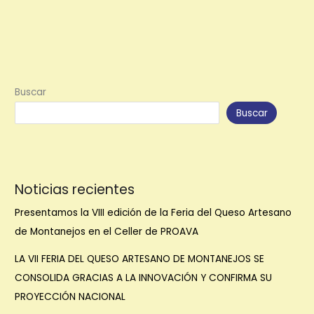
edición
de
la
Feria
del
Queso
Artesano
Buscar
de
Buscar
Montanejos
en
el
Celler
de
Noticias recientes
PROAVA
Presentamos la VIII edición de la Feria del Queso Artesano
de Montanejos en el Celler de PROAVA
LA VII FERIA DEL QUESO ARTESANO DE MONTANEJOS SE
CONSOLIDA GRACIAS A LA INNOVACIÓN Y CONFIRMA SU
PROYECCIÓN NACIONAL